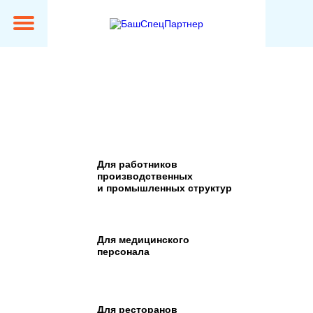
Пошив спецодежды оптом в
Зеленограде с доставкой по всей
России
Для работников
производственных
и промышленных структур
Для медицинского
персонала
Для ресторанов