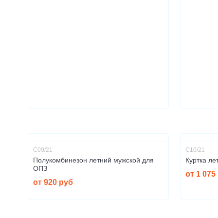
С09/21
С10/21
Полукомбинезон летний мужской для
Куртка ле
ОПЗ
от 1 075
от 920 руб