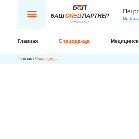
Петр
Выбра
Главная
Спецодежда
Медицинск
Главная
/
Спецодежда
Пошив спецоде
Петрозаводске с
России