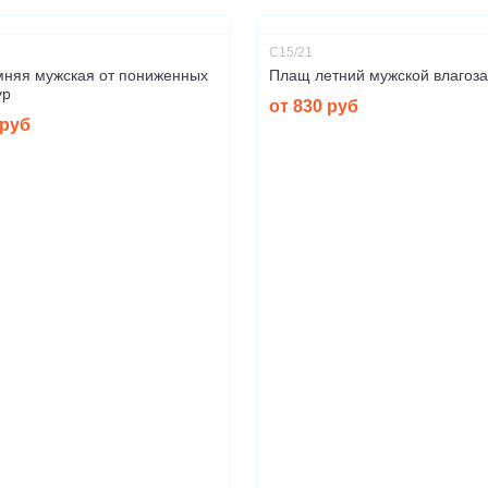
С15/21
мняя мужская от пониженных
Плащ летний мужской влагоз
ур
от 830 руб
 руб