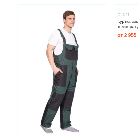
C14/21
Куртка зи
температ
от 2 955