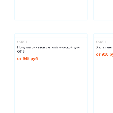
С05/21
С06/21
Полукомбинезон летний мужской для
Халат ле
ОПЗ
от 910 р
от 945 руб