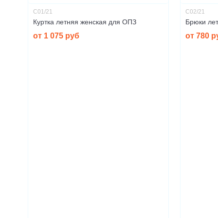
С01/21
С02/21
Куртка летняя женская для ОПЗ
Брюки ле
от 1 075 руб
от 780 р