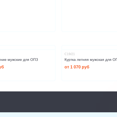
С19/21
тние мужские для ОПЗ
Куртка летняя мужская для О
уб
от 1 070 руб