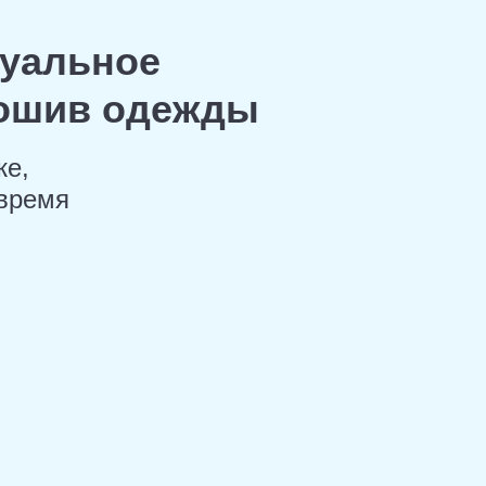
дуальное
пошив одежды
же,
время