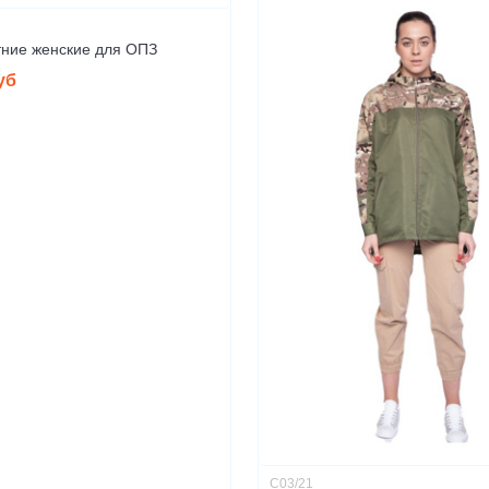
тние женские для ОПЗ
уб
С03/21