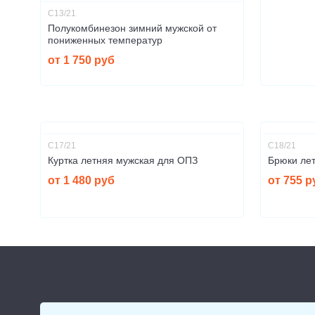
С13/21
Полукомбинезон зимний мужской от
пониженных температур
от 1 750 руб
С17/21
С18/21
Куртка летняя мужская для ОПЗ
Брюки ле
от 1 480 руб
от 755 р