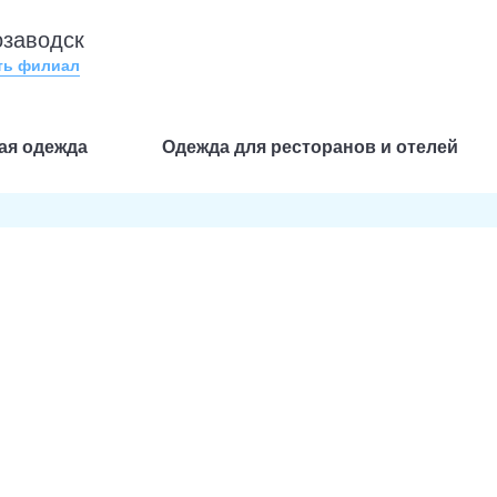
озаводск
ть филиал
ая одежда
Одежда для ресторанов и отелей
жды оптом в
 доставкой по все